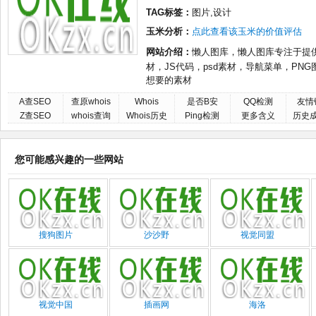
TAG标签：
图片,设计
玉米分析：
点此查看该玉米的价值评估
网站介绍：
懒人图库，懒人图库专注于提
材，JS代码，psd素材，导航菜单，P
想要的素材
A查SEO
查原whois
Whois
是否B安
QQ检测
友情
Z查SEO
whois查询
Whois历史
Ping检测
更多含义
历史
您可能感兴趣的一些网站
搜狗图片
沙沙野
视觉同盟
视觉中国
插画网
海洛