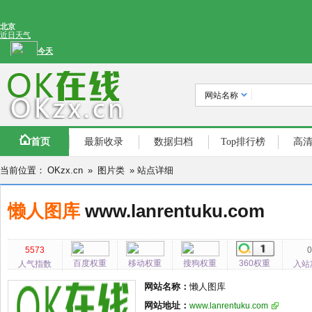
网站名称
首页
最新收录
数据归档
Top排行榜
高
当前位置：
OKzx.cn
»
图片类
» 站点详细
懒人图库
www.lanrentuku.com
5573
百度权重
移动权重
搜狗权重
360权重
人气指数
入站
网站名称：
懒人图库
网站地址：
www.lanrentuku.com