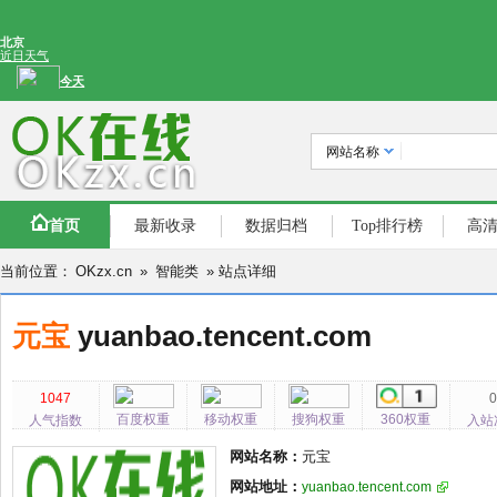
网站名称
首页
最新收录
数据归档
Top排行榜
高
当前位置：
OKzx.cn
»
智能类
» 站点详细
元宝
yuanbao.tencent.com
1047
百度权重
移动权重
搜狗权重
360权重
人气指数
入站
网站名称：
元宝
网站地址：
yuanbao.tencent.com