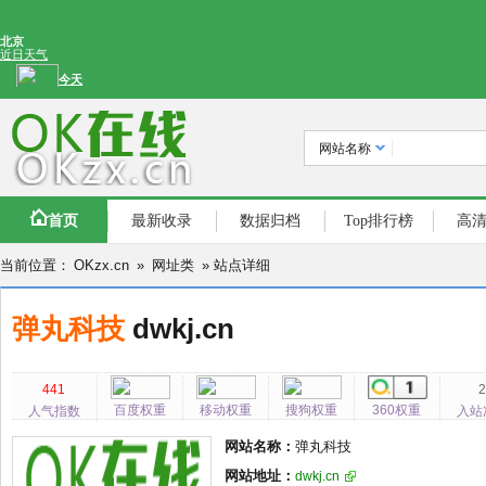
网站名称
首页
最新收录
数据归档
Top排行榜
高
当前位置：
OKzx.cn
»
网址类
» 站点详细
弹丸科技
dwkj.cn
441
百度权重
移动权重
搜狗权重
360权重
人气指数
入站
网站名称：
弹丸科技
网站地址：
dwkj.cn